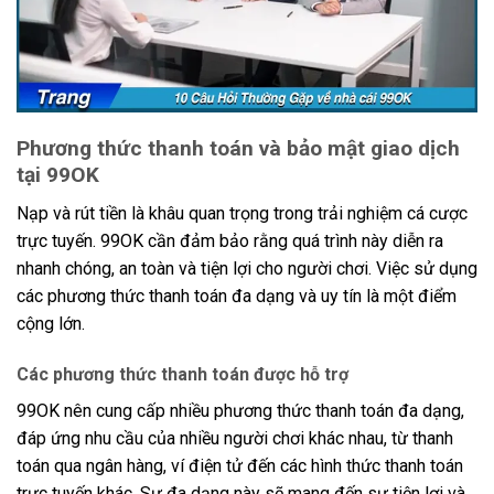
Phương thức thanh toán và bảo mật giao dịch
tại 99OK
Nạp và rút tiền là khâu quan trọng trong trải nghiệm cá cược
trực tuyến. 99OK cần đảm bảo rằng quá trình này diễn ra
nhanh chóng, an toàn và tiện lợi cho người chơi. Việc sử dụng
các phương thức thanh toán đa dạng và uy tín là một điểm
cộng lớn.
Các phương thức thanh toán được hỗ trợ
99OK nên cung cấp nhiều phương thức thanh toán đa dạng,
đáp ứng nhu cầu của nhiều người chơi khác nhau, từ thanh
toán qua ngân hàng, ví điện tử đến các hình thức thanh toán
trực tuyến khác. Sự đa dạng này sẽ mang đến sự tiện lợi và