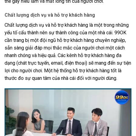
thể gây hiểu lầm và mất lòng tin của người chơi.
Chất lượng dịch vụ và hỗ trợ khách hàng
Chất lượng dịch vụ và hỗ trợ khách hàng là một trong những
yếu tố cấu thành nên sự thành công của một nhà cái. 99OK
cần trang bị một đội ngũ hỗ trợ khách hàng chuyên nghiệp,
sẵn sàng giải đáp mọi thắc mắc của người chơi một cách
nhanh chóng và hiệu quả. Các kênh hỗ trợ khách hàng đa
dạng (chát trực tuyến, email, điện thoại) sẽ mang đến sự tiện
lợi cho người chơi. Một hệ thống hỗ trợ khách hàng tốt là
thước đo sự quan tâm của nhà cái đối với người dùng.