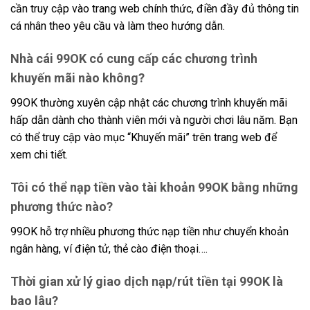
cần truy cập vào trang web chính thức, điền đầy đủ thông tin
cá nhân theo yêu cầu và làm theo hướng dẫn.
Nhà cái 99OK có cung cấp các chương trình
khuyến mãi nào không?
99OK thường xuyên cập nhật các chương trình khuyến mãi
hấp dẫn dành cho thành viên mới và người chơi lâu năm. Bạn
có thể truy cập vào mục “Khuyến mãi” trên trang web để
xem chi tiết.
Tôi có thể nạp tiền vào tài khoản 99OK bằng những
phương thức nào?
99OK hỗ trợ nhiều phương thức nạp tiền như chuyển khoản
ngân hàng, ví điện tử, thẻ cào điện thoại….
Thời gian xử lý giao dịch nạp/rút tiền tại 99OK là
bao lâu?