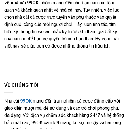
về nhà cái 99OK
, nhằm mang đến cho bạn cái nhìn tổng
quan và khách quan nhất về nhà cái này. Tuy nhiên, việc lựa
chọn nhà cái cá cược trực tuyến vẫn phụ thuộc vào quyết
định cuối cùng của mỗi người chơi. Hãy luôn tỉnh táo, tìm
hiểu kỹ thông tin và cân nhắc kỹ trước khi tham gia bất kỳ
nhà cái nào để bảo vệ quyền lợi của bản thân. Hy vọng bài
viết này sẽ giúp bạn có được những thông tin hữu ích.
VỀ CHÚNG TÔI
Nhà cái
99OK
mang đến trải nghiệm cá cược đẳng cấp với
giao diện mượt mà, dễ sử dụng và các trò chơi phong phú,
đa dạng. Với dịch vụ chăm sóc khách hàng 24/7 và hệ thống
bảo mật cao, 99OK cam kết mang lại sự tin cậy và hài lòng