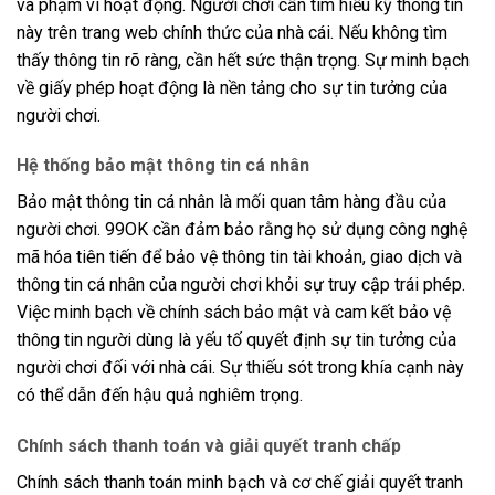
và phạm vi hoạt động. Người chơi cần tìm hiểu kỹ thông tin
này trên trang web chính thức của nhà cái. Nếu không tìm
thấy thông tin rõ ràng, cần hết sức thận trọng. Sự minh bạch
về giấy phép hoạt động là nền tảng cho sự tin tưởng của
người chơi.
Hệ thống bảo mật thông tin cá nhân
Bảo mật thông tin cá nhân là mối quan tâm hàng đầu của
người chơi. 99OK cần đảm bảo rằng họ sử dụng công nghệ
mã hóa tiên tiến để bảo vệ thông tin tài khoản, giao dịch và
thông tin cá nhân của người chơi khỏi sự truy cập trái phép.
Việc minh bạch về chính sách bảo mật và cam kết bảo vệ
thông tin người dùng là yếu tố quyết định sự tin tưởng của
người chơi đối với nhà cái. Sự thiếu sót trong khía cạnh này
có thể dẫn đến hậu quả nghiêm trọng.
Chính sách thanh toán và giải quyết tranh chấp
Chính sách thanh toán minh bạch và cơ chế giải quyết tranh