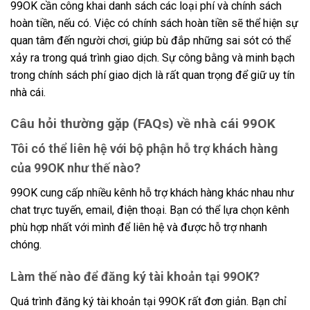
99OK cần công khai danh sách các loại phí và chính sách
hoàn tiền, nếu có. Việc có chính sách hoàn tiền sẽ thể hiện sự
quan tâm đến người chơi, giúp bù đắp những sai sót có thể
xảy ra trong quá trình giao dịch. Sự công bằng và minh bạch
trong chính sách phí giao dịch là rất quan trọng để giữ uy tín
nhà cái.
Câu hỏi thường gặp (FAQs) về nhà cái 99OK
Tôi có thể liên hệ với bộ phận hỗ trợ khách hàng
của 99OK như thế nào?
99OK cung cấp nhiều kênh hỗ trợ khách hàng khác nhau như
chat trực tuyến, email, điện thoại. Bạn có thể lựa chọn kênh
phù hợp nhất với mình để liên hệ và được hỗ trợ nhanh
chóng.
Làm thế nào để đăng ký tài khoản tại 99OK?
Quá trình đăng ký tài khoản tại 99OK rất đơn giản. Bạn chỉ