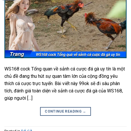
WS168 cock Tổng quan về sảnh cá cược đá gà uy tín là một
chủ đề đang thu hút sự quan tâm lớn của cộng đồng yêu
thích cá cược trực tuyến. Bài viết này 99ok sẽ đi sâu phân
tích, đánh giá toàn diện về sảnh cá cược đá gà của WS168,
giúp người […]
CONTINUE READING
→