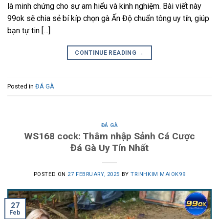
là minh chứng cho sự am hiểu và kinh nghiệm. Bài viết này
99ok sẽ chia sẻ bí kíp chọn gà Ấn Độ chuẩn tông uy tín, giúp
bạn tự tin […]
CONTINUE READING
→
Posted in
ĐÁ GÀ
ĐÁ GÀ
WS168 cock: Thâm nhập Sảnh Cá Cược
Đá Gà Uy Tín Nhất
POSTED ON
27 FEBRUARY, 2025
BY
TRINHKIM MAIOK99
27
Feb