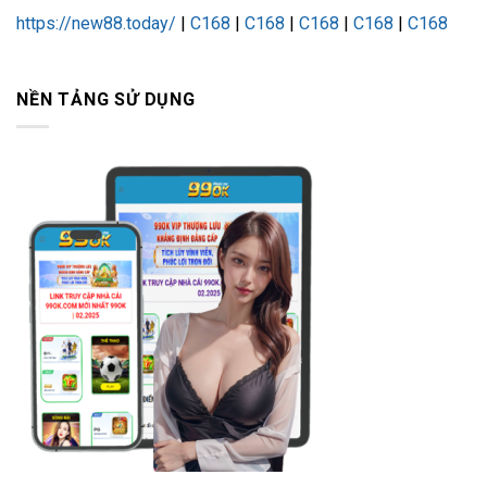
https://new88.today/
|
C168
|
C168
|
C168
|
C168
|
C168
NỀN TẢNG SỬ DỤNG