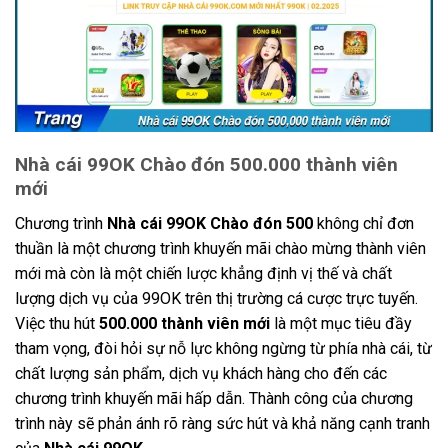
Nhà cái 99OK Chào đón 500.000 thành viên
mới
Chương trình
Nhà cái 99OK Chào đón 500
không chỉ đơn
thuần là một chương trình khuyến mãi chào mừng thành viên
mới mà còn là một chiến lược khẳng định vị thế và chất
lượng dịch vụ của 99OK trên thị trường cá cược trực tuyến.
Việc thu hút
500.000 thành viên mới
là một mục tiêu đầy
tham vọng, đòi hỏi sự nỗ lực không ngừng từ phía nhà cái, từ
chất lượng sản phẩm, dịch vụ khách hàng cho đến các
chương trình khuyến mãi hấp dẫn. Thành công của chương
trình này sẽ phản ánh rõ ràng sức hút và khả năng cạnh tranh