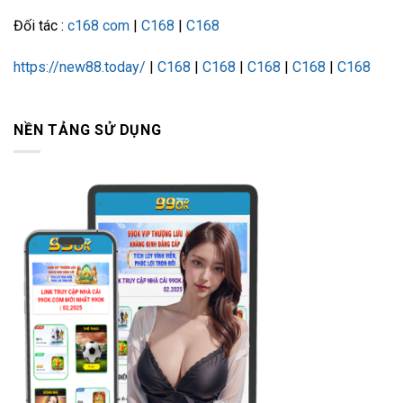
Đối tác :
c168 com
|
C168
|
C168
https://new88.today/
|
C168
|
C168
|
C168
|
C168
|
C168
NỀN TẢNG SỬ DỤNG