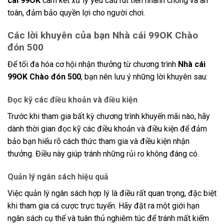
cái 99OK
cam kết xử lý yêu cầu rút tiền nhanh chóng và an
toàn, đảm bảo quyền lợi cho người chơi.
Các lời khuyên của bạn Nhà cái 99OK Chào
đón 500
Để tối đa hóa cơ hội nhận thưởng từ chương trình
Nhà cái
99OK Chào đón 500
, bạn nên lưu ý những lời khuyên sau:
Đọc kỹ các điều khoản và điều kiện
Trước khi tham gia bất kỳ chương trình khuyến mãi nào, hãy
dành thời gian đọc kỹ các điều khoản và điều kiện để đảm
bảo bạn hiểu rõ cách thức tham gia và điều kiện nhận
thưởng. Điều này giúp tránh những rủi ro không đáng có.
Quản lý ngân sách hiệu quả
Việc quản lý ngân sách hợp lý là điều rất quan trọng, đặc biệt
khi tham gia cá cược trực tuyến. Hãy đặt ra một giới hạn
ngân sách cụ thể và tuân thủ nghiêm túc để tránh mất kiểm