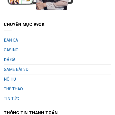
CHUYÊN MỤC 99OK
BẮN CÁ
CASINO
ĐÁ GÀ
GAME BÀI 3D
NỔ HŨ
THỂ THAO
TIN TỨC
THÔNG TIN THANH TOÁN