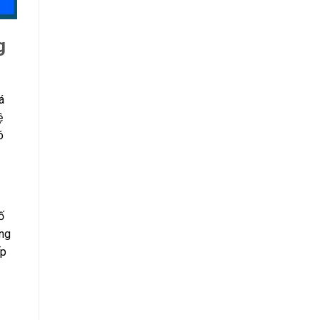
g
á
ệ
ó
ố
ông
ếp