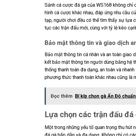
Sảnh cá cược đá gà của WS168 không chỉ cu
hình cá cược khác nhau, đáp ứng nhu cầu củ
tạp, người chơi đều có thể tìm thấy sự lựa 
tục các trận đấu mới, cùng với tỷ lệ kèo cạ
Bảo mật thông tin và giao dịch a
Bảo mật thông tin cá nhân và an toàn giao
kết bảo mật thông tin người dùng bằng hệ t
thống thanh toán đa dạng, an toàn và nhanh c
phương thức thanh toán khác nhau cũng là 
Đọc thêm
Bí kíp chọn gà Ấn Độ chuẩn
Lựa chọn các trận đấu đá
Một trong những yếu tố quan trọng thu hút 
đá gà hấp dẫn và đa dạng. Không chỉ có các