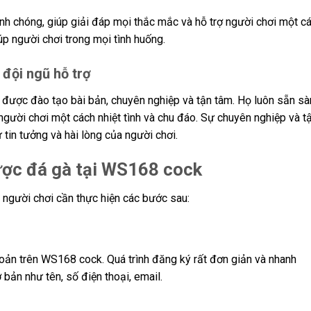
h chóng, giúp giải đáp mọi thắc mắc và hỗ trợ người chơi một c
iúp người chơi trong mọi tình huống.
đội ngũ hỗ trợ
được đào tạo bài bản, chuyên nghiệp và tận tâm. Họ luôn sẵn s
người chơi một cách nhiệt tình và chu đáo. Sự chuyên nghiệp và t
tin tưởng và hài lòng của người chơi.
ược đá gà tại WS168 cock
 người chơi cần thực hiện các bước sau:
hoản trên WS168 cock. Quá trình đăng ký rất đơn giản và nhanh
 bản như tên, số điện thoại, email.