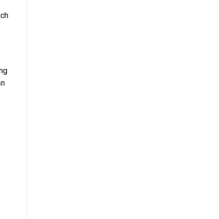
ách
àng
ận