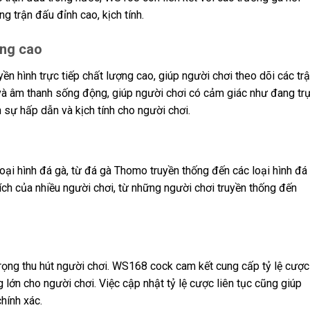
g trận đấu đỉnh cao, kịch tính.
ợng cao
n hình trực tiếp chất lượng cao, giúp người chơi theo dõi các tr
và âm thanh sống động, giúp người chơi có cảm giác như đang tr
n sự hấp dẫn và kịch tính cho người chơi.
i hình đá gà, từ đá gà Thomo truyền thống đến các loại hình đá
ích của nhiều người chơi, từ những người chơi truyền thống đến
trọng thu hút người chơi. WS168 cock cam kết cung cấp tỷ lệ cược
 lớn cho người chơi. Việc cập nhật tỷ lệ cược liên tục cũng giúp
hính xác.