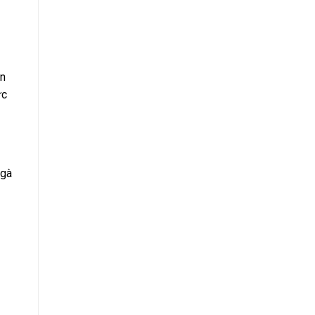
ận
ực
 gà