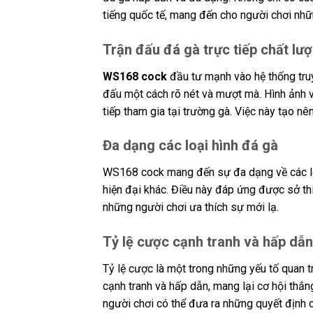
tiếng quốc tế, mang đến cho người chơi nhữn
Trận đấu đá gà trực tiếp chất lư
WS168 cock
đầu tư mạnh vào hệ thống truyề
đấu một cách rõ nét và mượt mà. Hình ảnh 
tiếp tham gia tại trường gà. Việc này tạo nê
Đa dạng các loại hình đá gà
WS168 cock mang đến sự đa dạng về các loạ
hiện đại khác. Điều này đáp ứng được sở th
những người chơi ưa thích sự mới lạ.
Tỷ lệ cược cạnh tranh và hấp dẫn
Tỷ lệ cược là một trong những yếu tố quan 
cạnh tranh và hấp dẫn, mang lại cơ hội thắng
người chơi có thể đưa ra những quyết định c