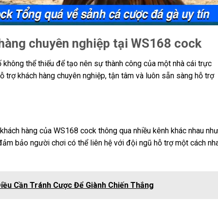
 hàng chuyên nghiệp tại WS168 cock
ố không thể thiếu để tạo nên sự thành công của một nhà cái trực
 trợ khách hàng chuyên nghiệp, tận tâm và luôn sẵn sàng hỗ trợ
rợ khách hàng của WS168 cock thông qua nhiều kênh khác nhau như
y đảm bảo người chơi có thể liên hệ với đội ngũ hỗ trợ một cách nh
iều Cần Tránh Cược Để Giành Chiến Thắng